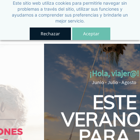
Este sitio web utiliza cookies para permitirle navegar sin
problemas a través del sitio, utilizar sus funciones y
ayudarnos a comprender sus preferencias y brindarle un
mejor servicio.
Rechazar
Aceptar
¡Hola, viajer@!
Junio - Julio - Agosto
ESTE
VERANO ES
PARA TI